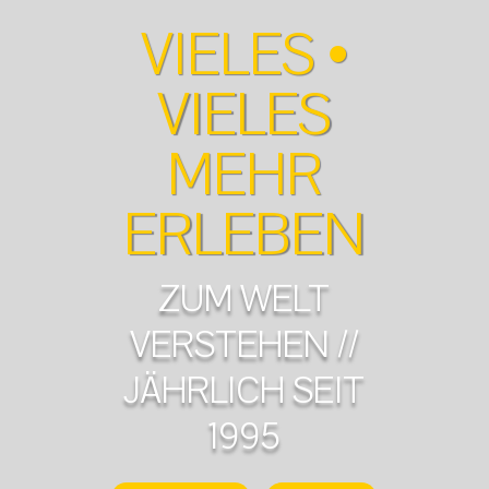
VIELES •
VIELES
MEHR
ERLEBEN
ZUM WELT
VERSTEHEN //
JÄHRLICH SEIT
1995