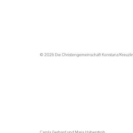
© 2026 Die Christengemeinschaft Konstanz/Kreuzl
Carola Gerhard und Maria Haberstroh