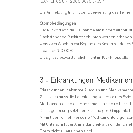
IBAN: CH05 8141 2000 0070 6439 4
Die Anmeldung tritt mit der Überweisung des Teilneh
Stornobedingungen
Der Rücktritt von der Teilnahme am Kinderzeltdorf ist 
Nachstehende Rücktrittsgebühren werden erhoben:
– bis zwei Wochen vor Beginn des Kinderzeltdorfes
– danach 150,00 €
Dies gilt selbstverständlich nicht im Krankheitsfalle!
3 – Erkrankungen, Medikament
Erkrankungen, bekannte Allergien und Medikamente
Zusätzlich muss die Lagerleitung seitens eines Erzie
Medikamente und ein Einnahmeplan sind i.d.R. am Ta
Die Lagerleitung setzt den zuständigen Gruppenleiter
Nimmt der Teilnehmer seine Medikamente eigenständi
Mit Unterschrift der Anmeldung erklärt sich der Erzi
Eltern nicht zu erreichen sind!