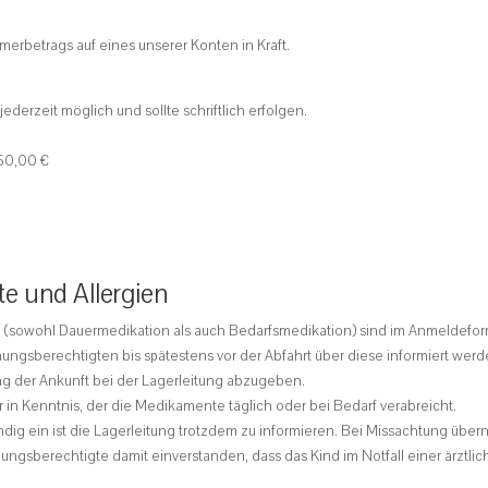
merbetrags auf eines unserer Konten in Kraft.
jederzeit möglich und sollte schriftlich erfolgen.
 50,00 €
e und Allergien
 (sowohl Dauermedikation als auch Bedarfsmedikation) sind im Anmeldefo
hungsberechtigten bis spätestens vor der Abfahrt über diese informiert werd
g der Ankunft bei der Lagerleitung abzugeben.
 in Kenntnis, der die Medikamente täglich oder bei Bedarf verabreicht.
g ein ist die Lagerleitung trotzdem zu informieren. Bei Missachtung übern
ehungsberechtigte damit einverstanden, dass das Kind im Notfall einer ärzt